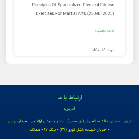
Principles Of Spoecialized Physical Fitness
Exercises For Martial Arts (23.Gul.2025)
ادامه مطلب»
مرداد 18, 1404
ارتباط با ما
آدرس:
تهران - خیابان خالد اسلامبولی (وزرا سابق) - بالاتر از میدان آرژانتین - میدان بهاران
- خیابان شهیده راشل کوری (۲۷) - پلاک ۱۷ - همکف