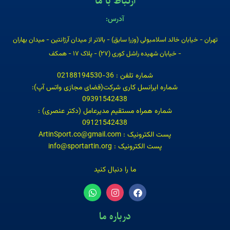
ارتباط با ما
آدرس:
تهران - خیابان خالد اسلامبولی (وزرا سابق) - بالاتر از میدان آرژانتین - میدان بهاران
- خیابان شهیده راشل کوری (۲۷) - پلاک ۱۷ - همکف
شماره تلفن : 36-02188194530
شماره ایرانسل کاری شرکت(فضای مجازی واتس آپ):
09391542438
شماره همراه مستقیم مدیرعامل (دکتر عنصری) :
09121542438
پست الکترونیک : ArtinSport.co@gmail.com
پست الکترونیک : info@sportartin.org
ما را دنبال کنید
درباره ما