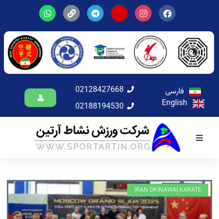
02128427668
فارسی
English
02188194530
IRAN OKINAWAI KARATE