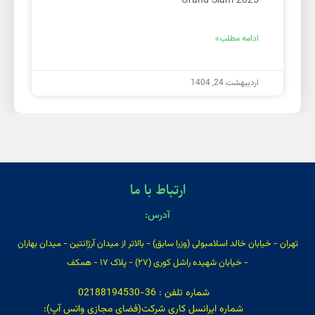
Grand Slam 2025
ادامه مطلب»
اردیبهشت 24, 1404
ارتباط با ما
آدرس:
تهران - خیابان خالد اسلامبولی (وزرا سابق) - بالاتر از میدان آرژانتین - میدان بهاران
- خیابان شهیده راشل کوری (۲۷) - پلاک ۱۷ - همکف
شماره تلفن : 36-02188194530
شماره ایرانسل کاری شرکت(فضای مجازی واتس آپ):