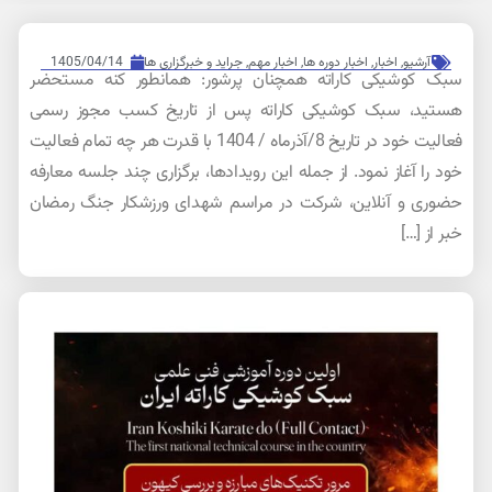
آرشیو
,
اخبار
,
اخبار دوره ها
,
اخبار مهم
,
جراید و خبرگزاری ها
1405/04/14
سبک کوشیکی کاراته همچنان پرشور: همانطور کنه مستحضر
هستید، سبک کوشیکی کاراته پس از تاریخ کسب مجوز رسمی
فعالیت خود در تاریخ 8/آذرماه / 1404 با قدرت هر چه تمام فعالیت
خود را آغاز نمود. از جمله این رویدادها، برگزاری چند جلسه معارفه
حضوری و آنلاین، شرکت در مراسم شهدای ورزشکار جنگ رمضان
خبر از […]