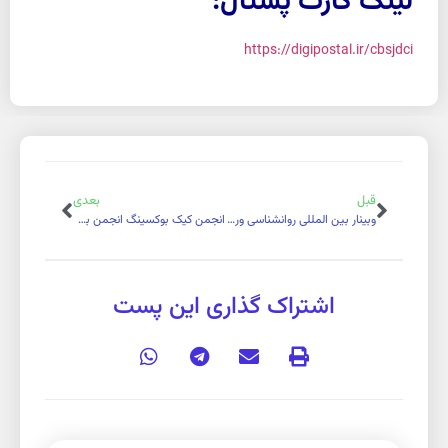
لینک کارت پستال:
https://digipostal.ir/cbsjdci
قبل
بعدی
وبینار بین المللی روانشناسی ورزشی 1402/10/29
انجمن کیک بوکسینگ انجمن برتر سال 1402 پیام نور
اشتراک گذاری این پست