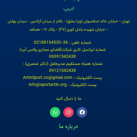
آدرس:
تهران - خیابان خالد اسلامبولی (وزرا سابق) - بالاتر از میدان آرژانتین - میدان بهاران
- خیابان شهیده راشل کوری (۲۷) - پلاک ۱۷ - همکف
شماره تلفن : 36-02188194530
شماره ایرانسل کاری شرکت(فضای مجازی واتس آپ):
09391542438
شماره همراه مستقیم مدیرعامل (دکتر عنصری) :
09121542438
پست الکترونیک : ArtinSport.co@gmail.com
پست الکترونیک : info@sportartin.org
ما را دنبال کنید
درباره ما